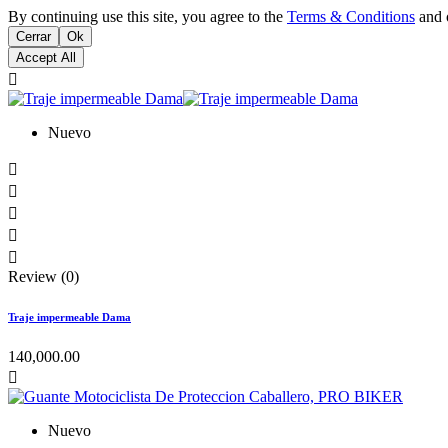
By continuing use this site, you agree to the
Terms & Conditions
and o
Cerrar
Ok
Accept All

Nuevo





Review (0)
Traje impermeable Dama
140,000.00

Nuevo