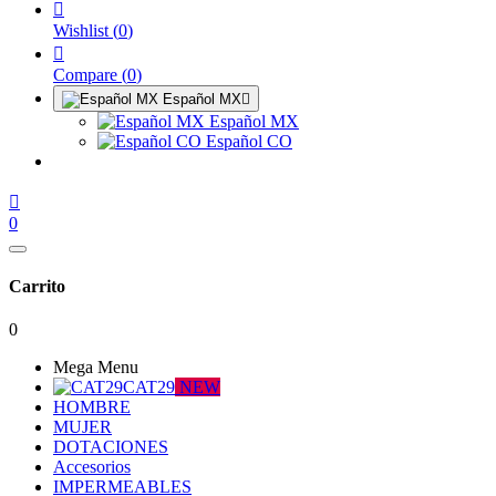

Wishlist
(
0
)

Compare
(
0
)
Español MX

Español MX
Español CO

0
Carrito
0
Mega Menu
CAT29
NEW
HOMBRE
MUJER
DOTACIONES
Accesorios
IMPERMEABLES