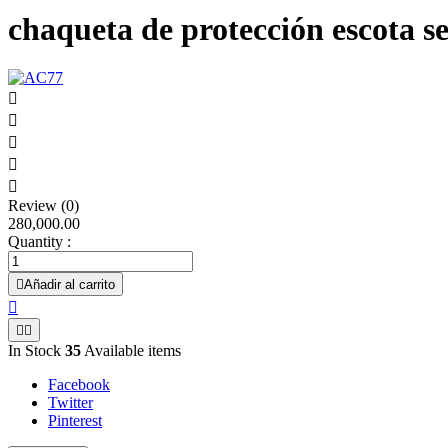
chaqueta de protección escota s





Review (0)
280,000.00
Quantity :

Añadir al carrito



In Stock
35
Available items
Facebook
Twitter
Pinterest