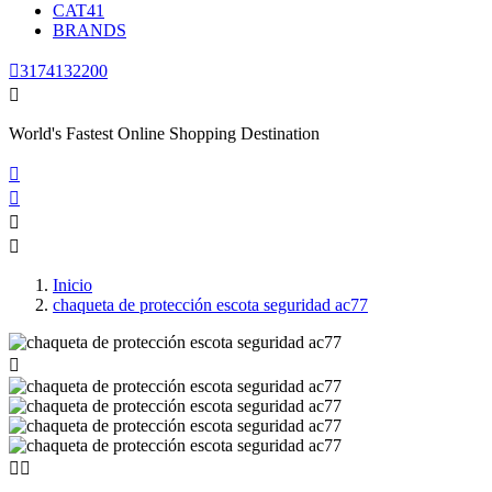
CAT41
BRANDS

3174132200

World's Fastest Online Shopping Destination




Inicio
chaqueta de protección escota seguridad ac77


