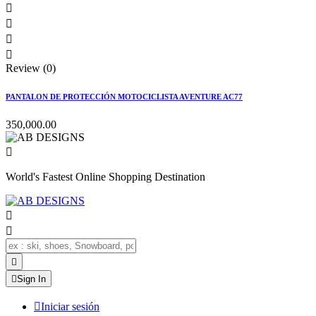




Review (0)
PANTALON DE PROTECCIÓN MOTOCICLISTA AVENTURE AC77
350,000.00

World's Fastest Online Shopping Destination




Sign In

Iniciar sesión