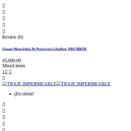





Review (0)
Guante Motociclista De Proteccion Caballero, PRO BIKER
45,000.00
Mixed items
1



¡En oferta!




