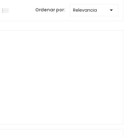

Ordenar por:
Relevancia