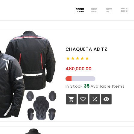
s
CHAQUETA AB TZ





Precio
480,000.00
35
In Stock
Available Items



