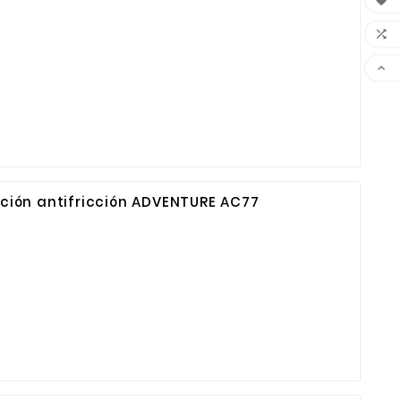



ión antifricción ADVENTURE AC77