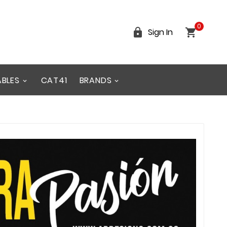
0


Sign In
ABLES
CAT41
BRANDS