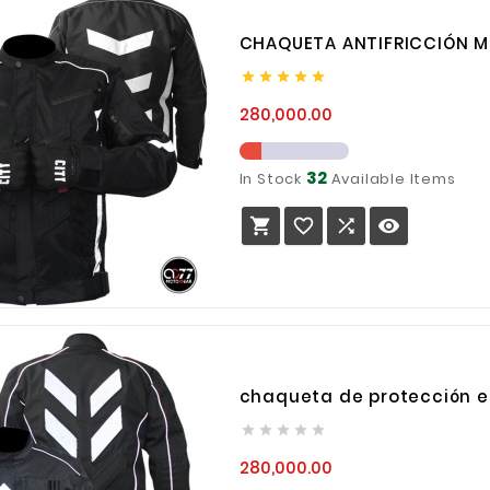
CHAQUETA ANTIFRICCIÓN 





Precio
280,000.00
32
In Stock
Available Items




chaqueta de protección e





Precio
280,000.00