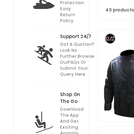
Protection
Easy
43 product
Return
Policy
Support 24/7
Got A Qustion?
Look No
Further.Browse
OurFAQs Or
Submit Your
Query Here.
Shop On
The Go
Download
The App
And Get
Exciting
Apponly