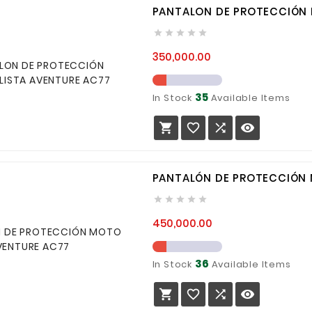
PANTALON DE PROTECCIÓN 





Precio
350,000.00
35
In Stock
Available Items




PANTALÓN DE PROTECCIÓN





Precio
450,000.00
36
In Stock
Available Items



