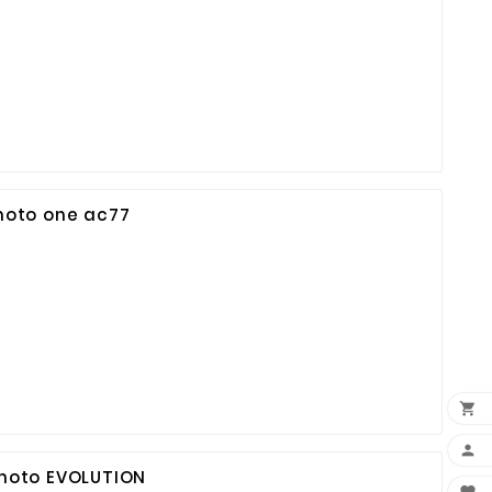
moto one ac77


moto EVOLUTION