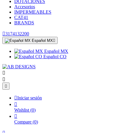
DOTACIONES
Accesorios
IMPERMEABLES
CAT41
BRANDS

3174132200
Español MX

Español MX
Español CO




Iniciar sesión

Wishlist
(
0
)

Compare
(
0
)
