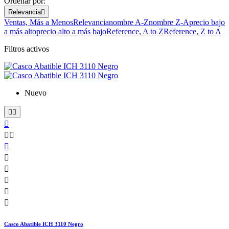
Ordenar por:
Relevancia

Ventas, Más a Menos
Relevancia
nombre A-Z
nombre Z-A
precio bajo
a más alto
precio alto a más bajo
Reference, A to Z
Reference, Z to A
Filtros activos
Nuevo











Casco Abatible ICH 3110 Negro