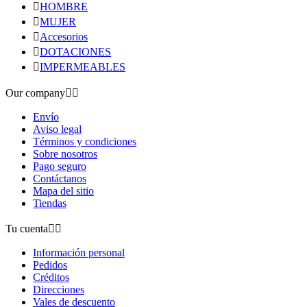

HOMBRE

MUJER

Accesorios

DOTACIONES

IMPERMEABLES
Our company


Envío
Aviso legal
Términos y condiciones
Sobre nosotros
Pago seguro
Contáctanos
Mapa del sitio
Tiendas
Tu cuenta


Información personal
Pedidos
Créditos
Direcciones
Vales de descuento