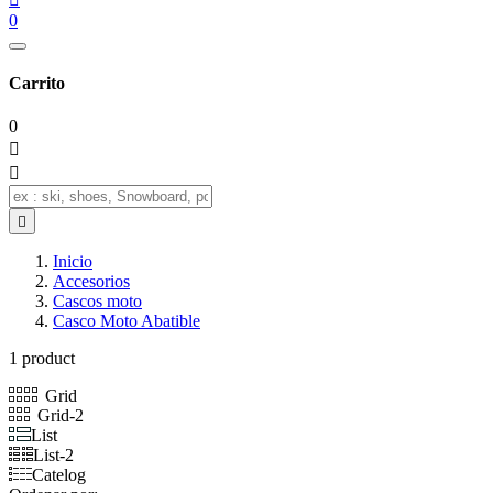
0
Carrito
0



Inicio
Accesorios
Cascos moto
Casco Moto Abatible
1 product
Grid
Grid-2
List
List-2
Catelog