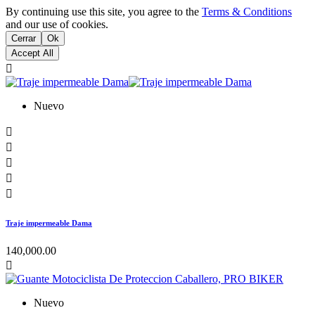
By continuing use this site, you agree to the
Terms & Conditions
and our use of cookies.
Cerrar
Ok
Accept All

Nuevo





Traje impermeable Dama
140,000.00

Nuevo