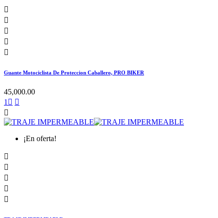





Guante Motociclista De Proteccion Caballero, PRO BIKER
45,000.00
1



¡En oferta!




