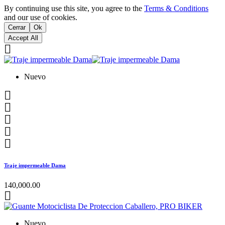
By continuing use this site, you agree to the
Terms & Conditions
and our use of cookies.
Cerrar
Ok
Accept All

Nuevo





Traje impermeable Dama
140,000.00

Nuevo