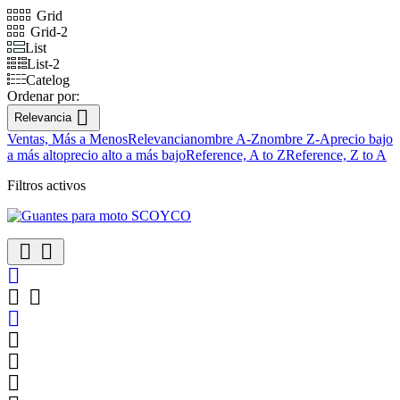
Grid
Grid-2
List
List-2
Catelog
Ordenar por:

Relevancia
Ventas, Más a Menos
Relevancia
nombre A-Z
nombre Z-A
precio bajo
a más alto
precio alto a más bajo
Reference, A to Z
Reference, Z to A
Filtros activos








