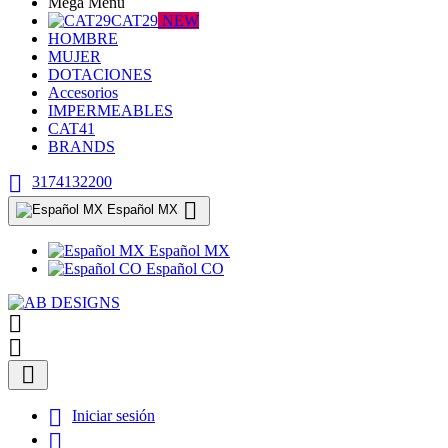
Mega Menu
CAT29
NEW
HOMBRE
MUJER
DOTACIONES
Accesorios
IMPERMEABLES
CAT41
BRANDS

3174132200

Español MX
Español MX
Español CO




Iniciar sesión
