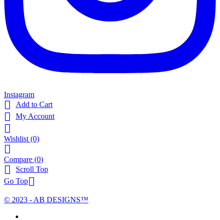
Instagram

Add to Cart

My Account

Wishlist
(0)

Compare (
0
)

Scroll Top

Go Top
© 2023 - AB DESIGNS™